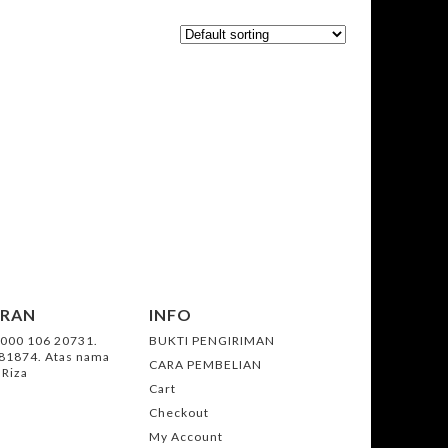
ARAN
INFO
0000 106 20731.
BUKTI PENGIRIMAN
981874. Atas nama
CARA PEMBELIAN
 Riza
Cart
Checkout
My Account