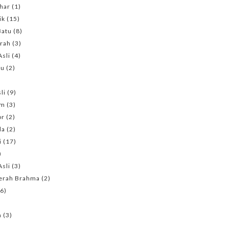
har
(1)
ik
(15)
Batu
(8)
erah
(3)
sli
(4)
ru
(2)
li
(9)
em
(3)
or
(2)
da
(2)
i
(17)
)
Asli
(3)
erah Brahma
(2)
(6)
n
(3)