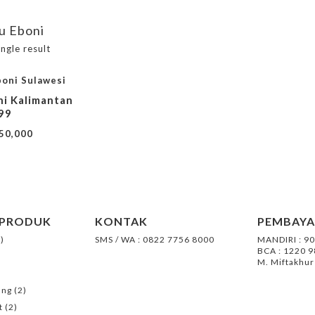
u Eboni
ngle result
ni Kalimantan
99
50,000
 PRODUK
KONTAK
PEMBAY
)
SMS / WA : 0822 7756 8000
MANDIRI : 9
BCA : 1220 
M. Miftakhur
ang
(2)
t
(2)