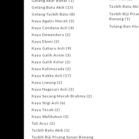
Gelang Akar Bahar
(1)
Tasbih Batu Aki
Gelang Batu Akik
(15)
Tasbih Biji Pis
Gelang Tasbih Batu
(8)
Bonang
(1)
Kayu Agatis Merah
(3)
Tulang Ikan Hiu
Kayu Cendana Asli
(4)
Kayu Dewandaru
(2)
Kayu Eboni
(2)
Kayu Gaharu Asli
(9)
Kayu Galih Asem
(3)
Kayu Galih Kelor
(2)
Kayu Kalimasada
(2)
Kayu Kokka Asli
(17)
Kayu Liwung
(2)
Kayu Nagasari Asli
(3)
Kayu Secang Merah Brahma
(2)
Kayu Stigi Asli
(6)
Kayu Tesek
(2)
Kayu Walikukun
(3)
Tali Arus
(2)
Tasbih Batu Akik
(1)
Tasbih Biji Pisang Sunan Bonang