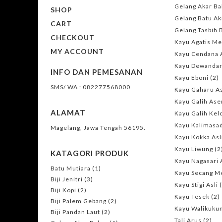
Gelang Akar Ba
SHOP
Gelang Batu Ak
CART
Gelang Tasbih 
CHECKOUT
Kayu Agatis M
MY ACCOUNT
Kayu Cendana A
Kayu Dewanda
INFO DAN PEMESANAN
Kayu Eboni
(2)
SMS/ WA : 082277568000
Kayu Gaharu As
Kayu Galih As
ALAMAT
Kayu Galih Kel
Kayu Kalimasa
Magelang, Jawa Tengah 56195.
Kayu Kokka Asl
Kayu Liwung
(2
KATAGORI PRODUK
Kayu Nagasari 
Batu Mutiara
(1)
Kayu Secang M
Biji Jenitri
(3)
Kayu Stigi Asli
Biji Kopi
(2)
Kayu Tesek
(2)
Biji Palem Gebang
(2)
Kayu Walikuku
Biji Pandan Laut
(2)
Tali Arus
(2)