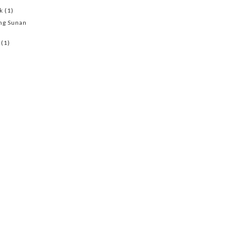
k
(1)
ang Sunan
(1)