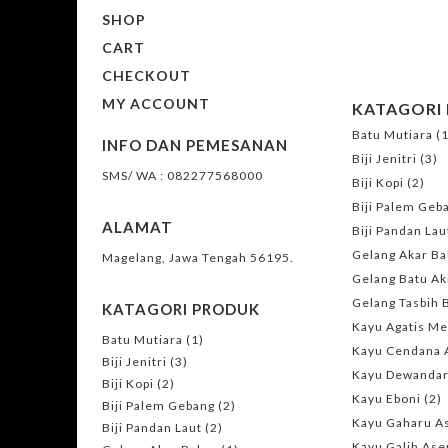
SHOP
CART
CHECKOUT
MY ACCOUNT
KATAGORI
Batu Mutiara
(1
INFO DAN PEMESANAN
Biji Jenitri
(3)
SMS/ WA : 082277568000
Biji Kopi
(2)
Biji Palem Geb
ALAMAT
Biji Pandan Lau
Gelang Akar Ba
Magelang, Jawa Tengah 56195.
Gelang Batu Ak
Gelang Tasbih 
KATAGORI PRODUK
Kayu Agatis M
Batu Mutiara
(1)
Kayu Cendana A
Biji Jenitri
(3)
Kayu Dewanda
Biji Kopi
(2)
Kayu Eboni
(2)
Biji Palem Gebang
(2)
Kayu Gaharu As
Biji Pandan Laut
(2)
Kayu Galih As