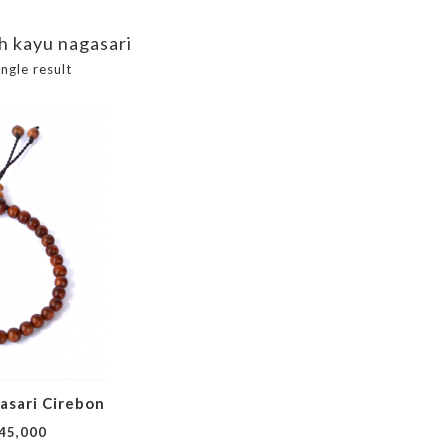
ih kayu nagasari
ngle result
asari Cirebon
45,000