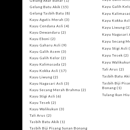
Gelang Akar Bahar
(1)
Kayu Galih Kel
Gelang Batu Akik
(15)
Gelang Tasbih Batu
(8)
Kayu Kalimasa
Kayu Agatis Merah
(3)
Kayu Kokka Asl
Kayu Cendana Asli
(4)
Kayu Liwung
(2
Kayu Dewandaru
(2)
Kayu Nagasari 
Kayu Eboni
(2)
Kayu Secang M
Kayu Gaharu Asli
(9)
Kayu Stigi Asli
Kayu Galih Asem
(3)
Kayu Tesek
(2)
Kayu Galih Kelor
(2)
Kayu Walikuku
Kayu Kalimasada
(2)
Tali Arus
(2)
Kayu Kokka Asli
(17)
Tasbih Batu Aki
Kayu Liwung
(2)
Tasbih Biji Pis
Kayu Nagasari Asli
(3)
Bonang
(1)
Kayu Secang Merah Brahma
(2)
Tulang Ikan Hiu
Kayu Stigi Asli
(6)
Kayu Tesek
(2)
Kayu Walikukun
(3)
Tali Arus
(2)
Tasbih Batu Akik
(1)
Tasbih Biji Pisang Sunan Bonang