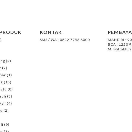
 PRODUK
KONTAK
PEMBAY
)
SMS / WA : 0822 7756 8000
MANDIRI : 9
BCA : 1220 
M. Miftakhur
ang
(2)
t
(2)
har
(1)
ik
(15)
Batu
(8)
erah
(3)
sli
(4)
ru
(2)
li
(9)
em
(3)