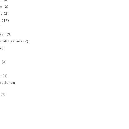
or
(2)
da
(2)
i
(17)
)
Asli
(3)
erah Brahma
(2)
(6)
n
(3)
k
(1)
ang Sunan
(1)